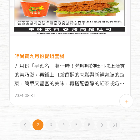
呷尚寶九月份促銷套餐
九月份「早點名」啦~~哇！熱呼呼的吐司抹上清爽
的美乃滋，再鋪上口感香酥的肉鬆與新鮮爽脆的蔬
菜，簡單又豐富的美味，再搭配香醇的紅茶或奶
茶，給您一天滿滿的元氣喔！
2024-08-31
2
3
4
5
6