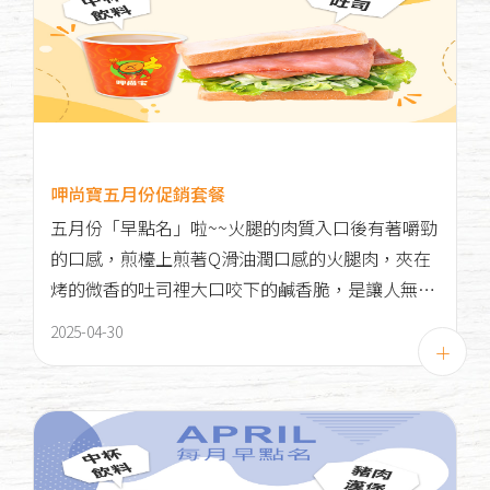
呷尚寶五月份促銷套餐
五月份「早點名」啦~~火腿的肉質入口後有著嚼勁
的口感，煎檯上煎著Q滑油潤口感的火腿肉，夾在
烤的微香的吐司裡大口咬下的鹹香脆，是讓人無法
忘懷的好滋味！
2025-04-30