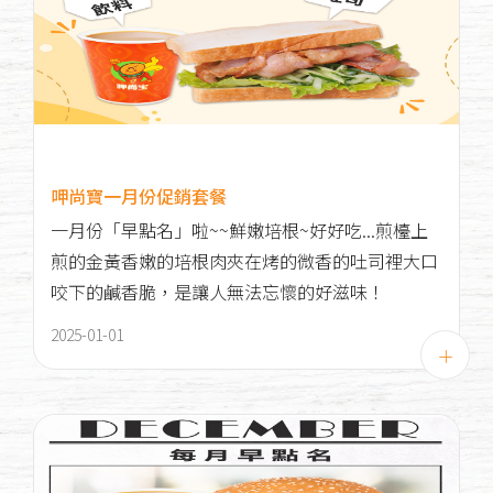
呷尚寶一月份促銷套餐
一月份「早點名」啦~~鮮嫩培根~好好吃...煎檯上
煎的金黃香嫩的培根肉夾在烤的微香的吐司裡大口
咬下的鹹香脆，是讓人無法忘懷的好滋味！
2025-01-01