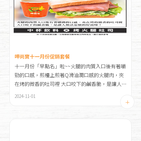
呷尚寶十一月份促銷套餐
十一月份「早點名」啦~~火腿的肉質入口後有著嚼
勁的口感，煎檯上煎著Q滑油潤口感的火腿肉，夾
在烤的微香的吐司裡 大口咬下的鹹香脆，是讓人無
法忘懷的好滋味！
2024-11-01