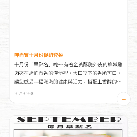
呷尚寶十月份促銷套餐
十月份「早點名」啦~~有著金黃酥脆外皮的鮮嫩雞
肉夾在烤的微香的漢堡裡，大口咬下的香脆可口，
讓您感受幸福滿滿的健康與活力，搭配上香醇的紅
茶或奶茶，絕對是"雞"不可失的好選擇！
2024-09-30