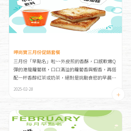
呷尚寶三月份促銷套餐
三月份「早點名」啦~~外皮煎的香酥，口感軟嫩Q
彈的港龍蘿蔔糕，口口滿溢的蘿蔔香與蝦香，再搭
配一杯香醇紅茶或奶茶，絕對是挑動食慾的早晨好
味道！趕緊來呷尚寶品嚐美味吧~
2025-02-28