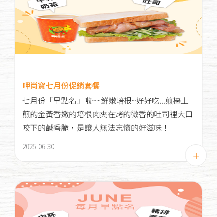
呷尚寶七月份促銷套餐
七月份「早點名」啦~~鮮嫩培根~好好吃...煎檯上
煎的金黃香嫩的培根肉夾在烤的微香的吐司裡大口
咬下的鹹香脆，是讓人無法忘懷的好滋味！
2025-06-30